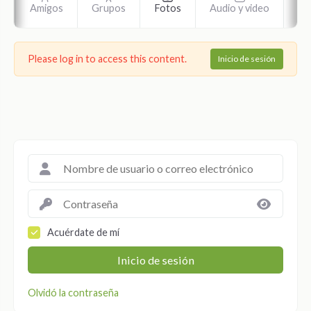
s
Amigos
Grupos
Fotos
Audio y video
Ar
Please log in to access this content.
Inicio de sesión
Acuérdate de mí
Inicio de sesión
Olvidó la contraseña