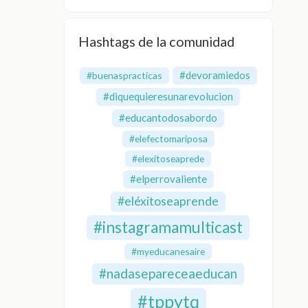
Hashtags de la comunidad
#devoramiedos
#buenaspracticas
#diquequieresunarevolucion
#educantodosabordo
#elefectomariposa
#elexitoseaprede
#elperrovaliente
#eléxitoseaprende
#instagramamulticast
#myeducanesaire
#nadasepareceaeducan
#tppytq