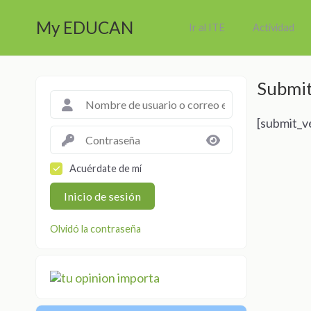
My EDUCAN
Ir al ITE
Actividad
Submit
[submit_v
Acuérdate de mí
Inicio de sesión
Olvidó la contraseña