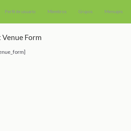
Perfil de usuario
Miembros
Grupos
Mensajes
 Venue Form
enue_form]